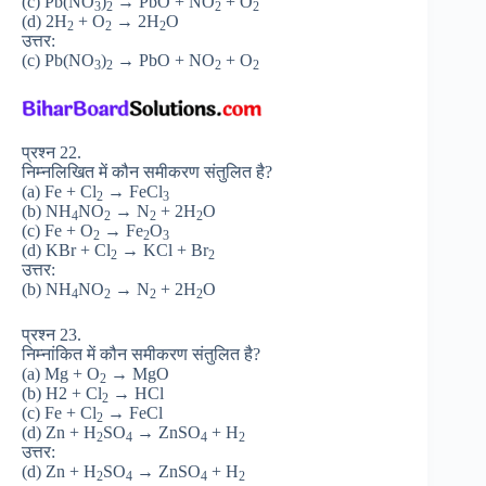
(c) Pb(NO
)
→ PbO + NO
+ O
3
2
2
2
(d) 2H
+ O
→ 2H
O
2
2
2
उत्तर:
(c) Pb(NO
)
→ PbO + NO
+ O
3
2
2
2
प्रश्न 22.
निम्नलिखित में कौन समीकरण संतुलित है?
(a) Fe + Cl
→ FeCl
2
3
(b) NH
NO
→ N
+ 2H
O
4
2
2
2
(c) Fe + O
→ Fe
O
2
2
3
(d) KBr + Cl
→ KCl + Br
2
2
उत्तर:
(b) NH
NO
→ N
+ 2H
O
4
2
2
2
प्रश्न 23.
निम्नांकित में कौन समीकरण संतुलित है?
(a) Mg + O
→ MgO
2
(b) H2 + Cl
→ HCl
2
(c) Fe + Cl
→ FeCl
2
(d) Zn + H
SO
→ ZnSO
+ H
2
4
4
2
उत्तर:
(d) Zn + H
SO
→ ZnSO
+ H
2
4
4
2