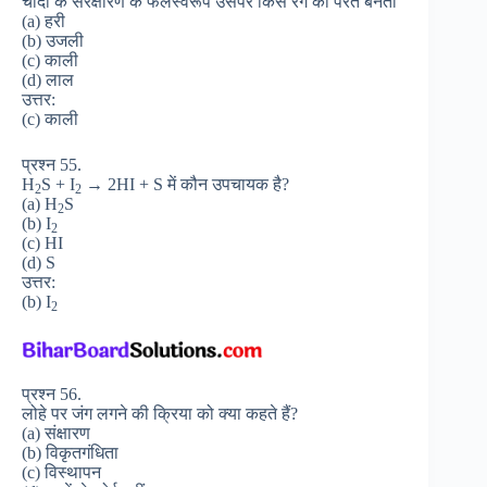
चाँदी के संरक्षारण के फलस्वरूप उसपर किस रंग की परत बनती
(a) हरी
(b) उजली
(c) काली
(d) लाल
उत्तर:
(c) काली
प्रश्न 55.
H
S + I
→ 2HI + S में कौन उपचायक है?
2
2
(a) H
S
2
(b) I
2
(c) HI
(d) S
उत्तर:
(b) I
2
प्रश्न 56.
लोहे पर जंग लगने की क्रिया को क्या कहते हैं?
(a) संक्षारण
(b) विकृतगंधिता
(c) विस्थापन