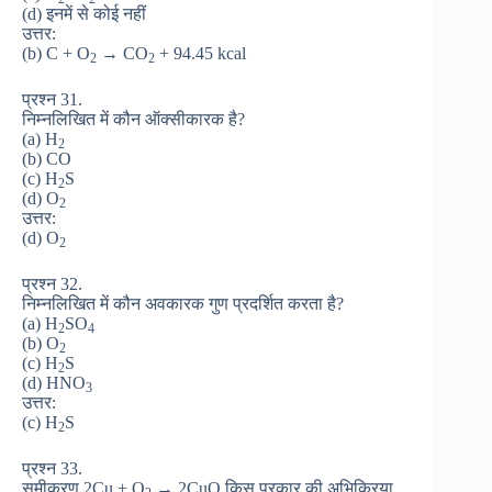
(d) इनमें से कोई नहीं
उत्तर:
(b) C + O
→ CO
+ 94.45 kcal
2
2
प्रश्न 31.
निम्नलिखित में कौन ऑक्सीकारक है?
(a) H
2
(b) CO
(c) H
S
2
(d) O
2
उत्तर:
(d) O
2
प्रश्न 32.
निम्नलिखित में कौन अवकारक गुण प्रदर्शित करता है?
(a) H
SO
2
4
(b) O
2
(c) H
S
2
(d) HNO
3
उत्तर:
(c) H
S
2
प्रश्न 33.
समीकरण 2Cu + O
→ 2CuO किस प्रकार की अभिक्रिया