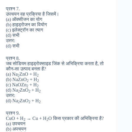
प्रश्न 7.
उपचयन वह प्रक्रिया है जिसमें।
(a) ऑक्सीजन का योग
(b) हाइड्रोजन का वियोग
(c) इलेक्ट्रॉन का त्याग
(d) सभी
उत्तर:
(d) सभी
प्रश्न 8.
जब सोडियम हाइड्रोक्साइड जिंक से अभिक्रिया करता है, तो
कौन-सा उत्पाद बनता है?
(a) Na
ZnO + H
2
2
(b) NaZnO
+ H
2
2
(c) NaOZn
+ H
2
2
(d) Na
ZnO
+ H
2
2
2
उत्तर:
(d) Na
ZnO
+ H
2
2
2
प्रश्न 9.
CuO + H
→ Cu + H
O किस प्रकार की अभिक्रिया है?
2
2
(a) उपचयन
(b) अपचयन