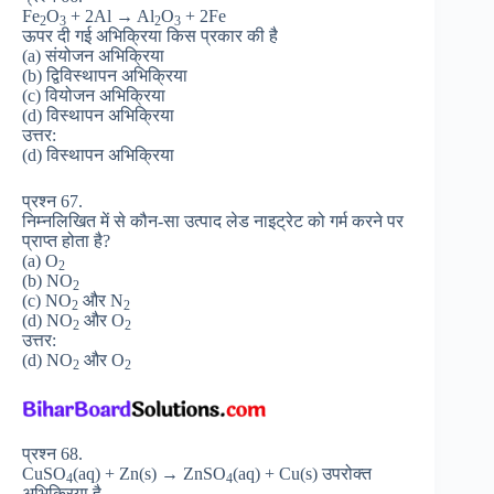
Fe
O
+ 2Al → Al
O
+ 2Fe
2
3
2
3
ऊपर दी गई अभिक्रिया किस प्रकार की है
(a) संयोजन अभिक्रिया
(b) द्विविस्थापन अभिक्रिया
(c) वियोजन अभिक्रिया
(d) विस्थापन अभिक्रिया
उत्तर:
(d) विस्थापन अभिक्रिया
प्रश्न 67.
निम्नलिखित में से कौन-सा उत्पाद लेड नाइट्रेट को गर्म करने पर
प्राप्त होता है?
(a) O
2
(b) NO
2
(c) NO
और N
2
2
(d) NO
और O
2
2
उत्तर:
(d) NO
और O
2
2
प्रश्न 68.
CuSO
(aq) + Zn(s) → ZnSO
(aq) + Cu(s) उपरोक्त
4
4
अभिक्रिया है