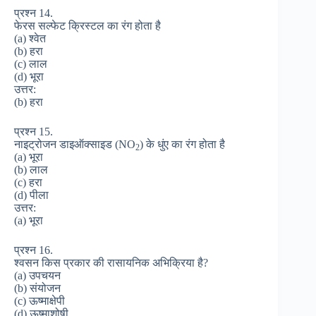
प्रश्न 14.
फेरस सल्फेट क्रिस्टल का रंग होता है
(a) श्वेत
(b) हरा
(c) लाल
(d) भूरा
उत्तर:
(b) हरा
प्रश्न 15.
नाइट्रोजन डाइऑक्साइड (NO
) के धुंए का रंग होता है
2
(a) भूरा
(b) लाल
(c) हरा
(d) पीला
उत्तर:
(a) भूरा
प्रश्न 16.
श्वसन किस प्रकार की रासायनिक अभिक्रिया है?
(a) उपचयन
(b) संयोजन
(c) ऊष्माक्षेपी
(d) ऊष्माशोषी