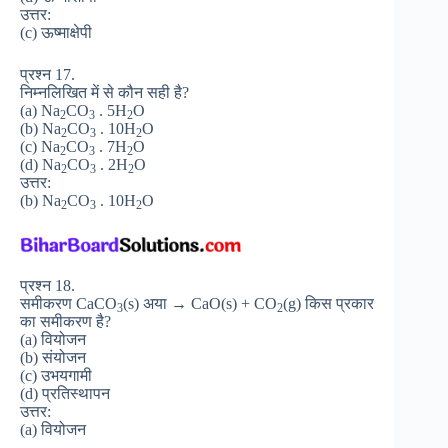
उत्तर:
(c) ऊष्माक्षेपी
प्रश्न 17.
निम्नलिखित में से कौन सही है?
(a) Na
CO
. 5H
O
2
3
2
(b) Na
CO
. 10H
O
2
3
2
(c) Na
CO
. 7H
O
2
3
2
(d) Na
CO
. 2H
O
2
3
2
उत्तर:
(b) Na
CO
. 10H
O
2
3
2
प्रश्न 18.
समीकरण CaCO
(s) अया → CaO(s) + CO
(g) किस प्रकार
3
2
का समीकरण है?
(a) वियोजन
(b) संयोजन
(c) उभयगामी
(d) प्रतिस्थापन
उत्तर:
(a) वियोजन