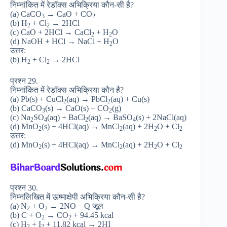
निम्नांकित में रेडॉक्स अभिक्रिया कौन-सी है?
(a) CaCO
→ CaO + CO
3
2
(b) H
+ Cl
→ 2HCl
2
2
(c) CaO + 2HCl → CaCl
+ H
O
2
2
(d) NaOH + HCl → NaCl + H
O
2
उत्तर:
(b) H
+ Cl
→ 2HCl
2
2
प्रश्न 29.
निम्नांकित में रेडॉक्स अभिक्रिया कौन है?
(a) Pb(s) + CuCl
(aq) → PbCl
(aq) + Cu(s)
2
2
(b) CaCO
(s) → CaO(s) + CO
(g)
3
2
(c) Na
SO
(aq) + BaCl
(aq) → BaSO
(s) + 2NaCl(aq)
2
4
2
4
(d) MnO
(s) + 4HCl(aq) → MnCl
(aq) + 2H
O + Cl
2
2
2
2
उत्तर:
(d) MnO
(s) + 4HCl(aq) → MnCl
(aq) + 2H
O + Cl
2
2
2
2
प्रश्न 30.
निम्नलिखित में ऊष्माक्षेपी अभिक्रिया कौन-सी है?
(a) N
+ O
→ 2NO – Q जूल
2
2
(b) C + O
→ CO
+ 94.45 kcal
2
2
(c) H
+ I
+ 11.82 kcal → 2HI
2
2