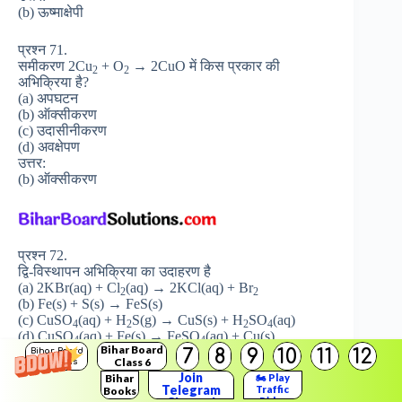
(b) ऊष्माक्षेपी
प्रश्न 71.
समीकरण 2Cu
+ O
→ 2CuO में किस प्रकार की
2
2
अभिक्रिया है?
(a) अपघटन
(b) ऑक्सीकरण
(c) उदासीनीकरण
(d) अवक्षेपण
उत्तर:
(b) ऑक्सीकरण
प्रश्न 72.
द्वि-विस्थापन अभिक्रिया का उदाहरण है
(a) 2KBr(aq) + Cl
(aq) → 2KCl(aq) + Br
2
2
(b) Fe(s) + S(s) → FeS(s)
(c) CuSO
(aq) + H
S(g) → CuS(s) + H
SO
(aq)
4
2
2
4
(d) CuSO
(aq) + Fe(s) → FeSO
(aq) + Cu(s)
4
4
Bihar Board
उत्तर:
7
8
9
10
11
12
Bihar Board
Class 6
Solutions
(c) CuSO
(aq) + H
S(g) → CuS(s) + H
SO
(aq)
4
2
2
4
Join
Bihar
🏍️ Play
Telegram
Traffic
Books
Rider