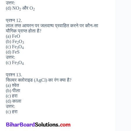
उत्तर:
(d) NO
और O
2
2
प्रश्न 12.
लाल तप्त आयरन पर जलवाष्प प्रवाहित करने पर कौन-सा
यौगिक प्राप्त होता है?
(a) FeO
(b) Fe
O
2
3
(c) Fe
O
3
4
(d) FeS
उत्तर:
(c) Fe
O
3
4
प्रश्न 13.
सिल्वर क्लोराइड (AgCl) का रंग क्या है?
(a) श्वेत
(b) पीला
(c) हरा
(d) काला
उत्तर:
(c) हरा