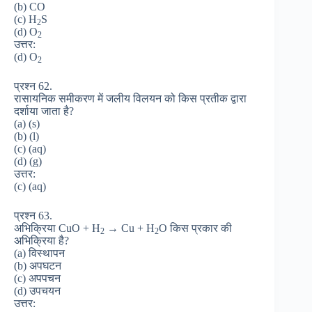
(b) CO
(c) H
S
2
(d) O
2
उत्तर:
(d) O
2
प्रश्न 62.
रासायनिक समीकरण में जलीय विलयन को किस प्रतीक द्वारा
दर्शाया जाता है?
(a) (s)
(b) (l)
(c) (aq)
(d) (g)
उत्तर:
(c) (aq)
प्रश्न 63.
अभिक्रिया CuO + H
→ Cu + H
O किस प्रकार की
2
2
अभिक्रिया है?
(a) विस्थापन
(b) अपघटन
(c) अपपचन
(d) उपचयन
उत्तर: