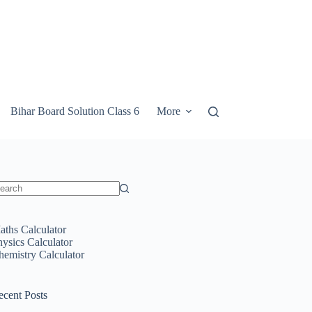
Bihar Board Solution Class 6
More
o
sults
aths Calculator
hysics Calculator
hemistry Calculator
ecent Posts