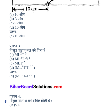
(a) 10 ओम
(b) 3 ओम
(c) 9 ओम
(d) 10 ओम
उत्तर-
(a) 10 ओम
प्रश्न 3.
विद्युत वाहक बल की विमा है ।
2
-3
(a) ML
T
2
-2
-1
(b) ML
T
l
-2
(c) MLT
2
-3
-1
(d) (ML
T-T
)
उत्तर-
2
-3
-1
(d) (ML
T-T
)
प्रश्न 4.
विद्युत परिपथ की शक्ति होती है :
(A)V.R