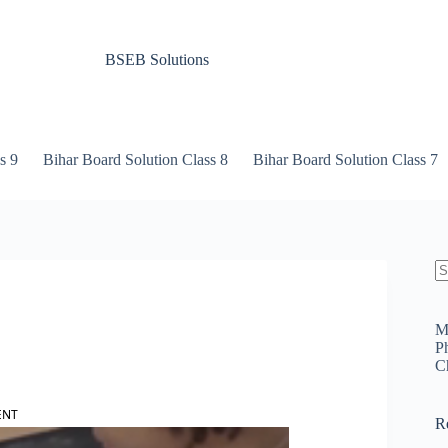
BSEB Solutions
s 9
Bihar Board Solution Class 8
Bihar Board Solution Class 7
N
re
M
P
C
ENT
R