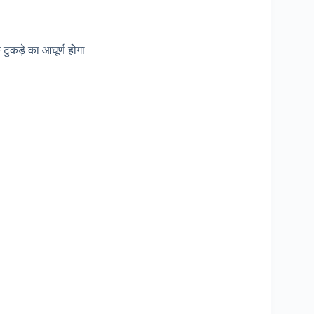
 टुकड़े का आघूर्ण होगा