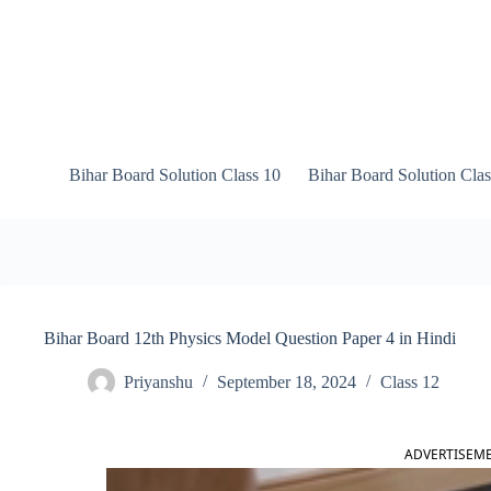
Skip
to
content
Bihar Board Solution Class 10
Bihar Board Solution Clas
Bihar Board 12th Physics Model Question Paper 4 in Hindi
Priyanshu
September 18, 2024
Class 12
ADVERTISEM