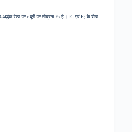
्ब-अर्द्धक रेखा पर r दूरी पर तीव्रता E
है । E
एवं E
के बीच
2
1
2