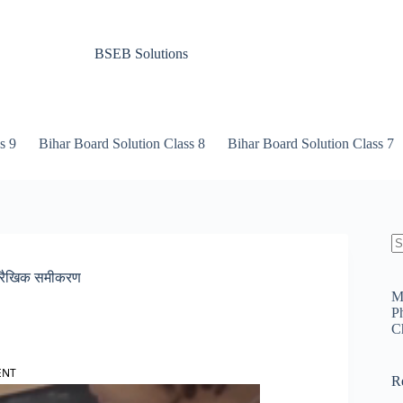
BSEB Solutions
s 9
Bihar Board Solution Class 8
Bihar Board Solution Class 7
N
re
े रैखिक समीकरण
M
P
C
ENT
R