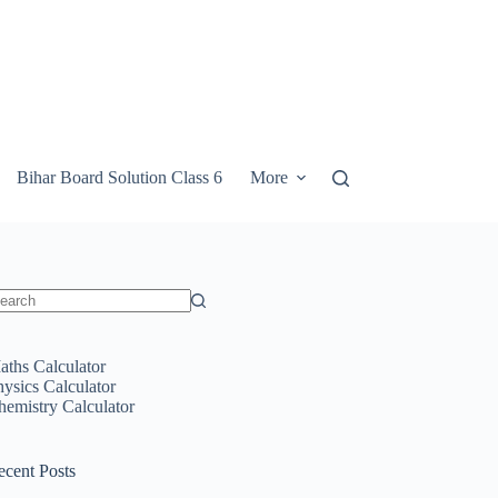
Bihar Board Solution Class 6
More
o
sults
aths Calculator
hysics Calculator
hemistry Calculator
ecent Posts