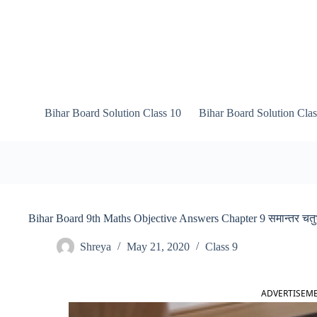
Skip
to
content
Bihar Board Solution Class 10
Bihar Board Solution Clas
Bihar Board 9th Maths Objective Answers Chapter 9 समान्तर चतुर्भुज
Shreya
May 21, 2020
Class 9
ADVERTISEM