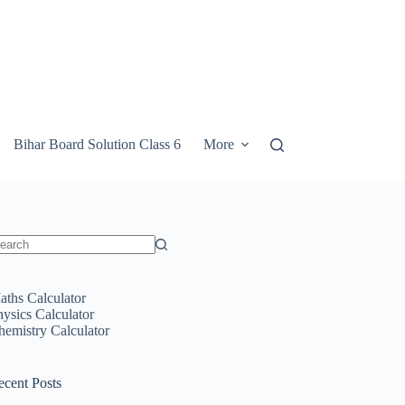
Bihar Board Solution Class 6
More
o
sults
aths Calculator
hysics Calculator
hemistry Calculator
ecent Posts