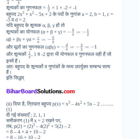
=
2
2
1
शून्यकों का गुणनफल =
× 1 × -2 = -1
2
3
2
बहुपद 2x
+ x
– 5x + 2 के पदों के गुणांक a = 2, b = 1, c =
-5 व d = 2
यदि बहुपद के शून्यक α, β, γ हों तो
1
b
−
=
−
शून्यकों का योगफल (α + β + γ) =
2
a
5
c
=
−
αβ + βγ + γα =
2
a
2
d
−
=
−
=
−
1
और मूलों का गुणनफल (αβγ) =
2
a
1
और शून्यकों
, 1 व -2 द्वारा भी योगफल व गुणनफल वही हैं जो
2
इनमें हैं।
अत: बहुपद के शून्यकों व गुणांकों के मध्य उपर्युक्त सम्बन्ध सत्य
हैं।
इति सिद्धम्
3
2
(ii) दिया है, त्रिघात बहुपद p(x) = x
– 4x
+ 5x – 2 ……..
(1)
दी गई संख्याएँ : 2, 1, 1
समीकरण (1) में x = 2 रखने पर,
3
2
तब, p(2) = (2)
– 4(2)
+ 5(2) – 2
= 8 – 4 × 4 + 10 – 2
= 8 – 16 + 10 – 2