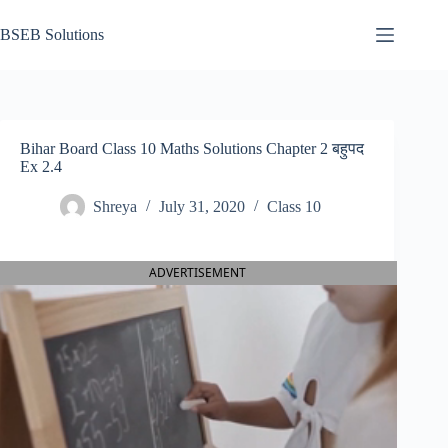
Skip
to
BSEB Solutions
content
Bihar Board Class 10 Maths Solutions Chapter 2 बहुपद
Ex 2.4
Shreya
July 31, 2020
Class 10
ADVERTISEMENT