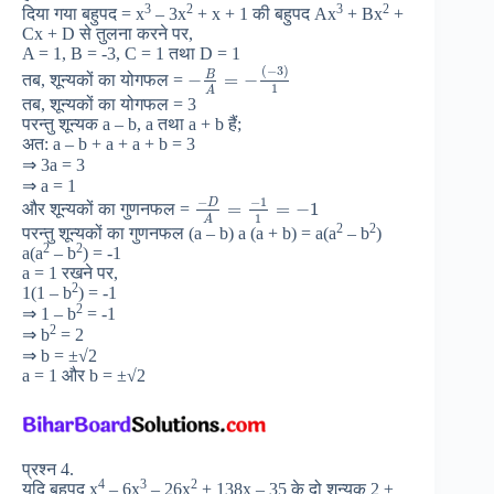
3
2
3
2
दिया गया बहुपद = x
– 3x
+ x + 1 की बहुपद Ax
+ Bx
+
Cx + D से तुलना करने पर,
A = 1, B = -3, C = 1 तथा D = 1
(
−
3
)
B
−
=
−
तब, शून्यकों का योगफल =
1
A
तब, शून्यकों का योगफल = 3
परन्तु शून्यक a – b, a तथा a + b हैं;
अत: a – b + a + a + b = 3
⇒ 3a = 3
⇒ a = 1
−
−
1
D
=
=
−
1
और शून्यकों का गुणनफल =
1
A
2
2
परन्तु शून्यकों का गुणनफल (a – b) a (a + b) = a(a
– b
)
2
2
a(a
– b
) = -1
a = 1 रखने पर,
2
1(1 – b
) = -1
2
⇒ 1 – b
= -1
2
⇒ b
= 2
⇒ b = ±√2
a = 1 और b = ±√2
प्रश्न 4.
4
3
2
यदि बहुपद x
– 6x
– 26x
+ 138x – 35 के दो शून्यक 2 ±