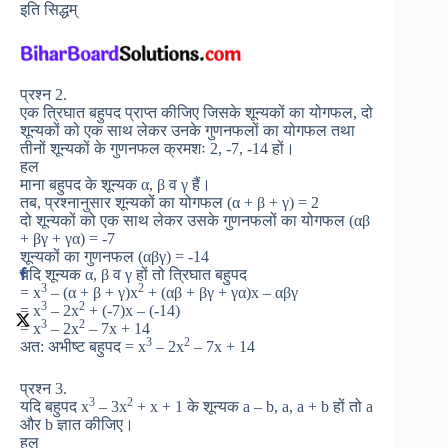
इति सिद्धम्
प्रश्न 2.
एक त्रिघात बहुपद प्राप्त कीजिए जिसके शून्यकों का योगफल, दो
शून्यकों को एक साथ लेकर उनके गुणनफलों का योगफल तथा
तीनों शून्यकों के गुणनफल क्रमशः 2, -7, -14 हों।
हल
माना बहुपद के शून्यक α, β व γ हैं।
तब, प्रश्नानुसार शून्यकों का योगफल (α + β + γ) = 2
दो शून्यकों को एक साथ लेकर उसके गुणनफलों का योगफल (αβ
+ βγ + γα) = -7
शून्यकों का गुणनफल (αβγ) = -14
यदि शून्यक α, β व γ हों तो त्रिघात बहुपद
3
2
= x
– (α + β + γ)x
+ (αβ + βγ + γα)x – αβγ
3
2
= x
– 2x
+ (-7)x – (-14)
3
2
= x
– 2x
– 7x + 14
3
2
अत: अभीष्ट बहुपद = x
– 2x
– 7x + 14
प्रश्न 3.
3
2
यदि बहुपद x
– 3x
+ x + 1 के शून्यक a – b, a, a + b हों तो a
और b ज्ञात कीजिए।
हल