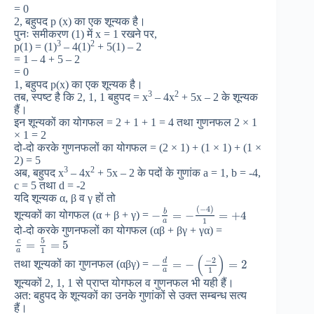
= 0
2, बहुपद p (x) का एक शून्यक है।
पुनः समीकरण (1) में x = 1 रखने पर,
3
2
p(1) = (1)
– 4(1)
+ 5(1) – 2
= 1 – 4 + 5 – 2
= 0
1, बहुपद p(x) का एक शून्यक है।
3
2
तब, स्पष्ट है कि 2, 1, 1 बहुपद = x
– 4x
+ 5x – 2 के शून्यक
हैं।
इन शून्यकों का योगफल = 2 + 1 + 1 = 4 तथा गुणनफल 2 × 1
× 1 = 2
दो-दो करके गुणनफलों का योगफल = (2 × 1) + (1 × 1) + (1 ×
2) = 5
3
2
अब, बहुपद x
– 4x
+ 5x – 2 के पदों के गुणांक a = 1, b = -4,
c = 5 तथा d = -2
यदि शून्यक α, β व γ हों तो
(
−
4
)
b
−
=
−
=
+
4
शून्यकों का योगफल (α + β + γ) =
1
a
दो-दो करके गुणनफलों का योगफल (αβ + βγ + γα) =
5
c
=
=
5
1
a
(
)
−
2
d
−
=
−
=
2
तथा शून्यकों का गुणनफल (αβγ) =
1
a
शून्यकों 2, 1, 1 से प्राप्त योगफल व गुणनफल भी यही हैं।
अत: बहुपद के शून्यकों का उनके गुणांकों से उक्त सम्बन्ध सत्य
हैं।