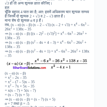
√3 हों तो अन्य शून्यक ज्ञात कीजिए।
हल
चूँकि बहुपद 4 घात का है; अत: इसमें अधिकतम चार शून्यक सम्भव
हैं जिनमें दो शून्यक 2 + √3 व 2 – √3 ज्ञात हैं।
माना शेष दो शून्यक α व β हैं।
4
3
तब, (x – α) (x – β) (x – 2 – √3) (x – 2 + √3) = x
– 6x
–
2
26x
+ 138x – 35
2
2
4
3
2
⇒ (x – α) (x – β) [(x – 2)
– (√3)
] = x
– 6x
– 26x
+
138x – 35
2
4
3
2
⇒ (x – α) (x – β) (x
– 4x + 4 – 3) = x
– 6x
– 26x
+
138x – 35
2
4
3
2
⇒ (x – α) (x – β) (x
– 4x + 1) = x
– 6x
– 26x
+ 138x
– 35
(x – α) (x – β)
2
= x
– 2x – 35
2
= x
– (7 – 5)x – 35
2
= x
– 7x + 5x – 35
= x(x – 7) + 5(x – 7)
= (x – 7) (x + 5)
⇒ (x – α) (x – β) = (x – 7) (x + 5)
α = 7 तथा β = -5