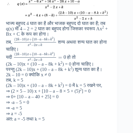
भाज्य बहुपद 4 घात का है और भाजक बहुपद दो घात का है; तब
2
q(x) भी 4 – 2 = 2 घात का बहुपद होगा जिसका स्वरूप Ax
+
Bx + C के रूप का होगा।
2
(
2
−
10
)
+
10
−
−
8
+
(
)
k
x
a
k
k
तब,
शन्य अथवा शन्य घात का होना
2
−
2
+
x
x
k
चाहिए।
2
(
2
−
10
)
+
10
−
−
8
+
(
)
k
x
a
k
k
=
0
यदी
हो तो
2
−
2
+
x
x
k
2
(2k – 10)x + (10 – a – 8k + k
) = 0 होना चाहिए।
2
परन्तु (2k – 10)x + (10 – a – 8k + k
) शून्य घात का है।
2k – 10 = 0 क्योकि x ≠ 0
तब, k = 5
2
(2k – 10)x + (10 – a – 8k + k
) = 0 में k = 5 रखने पर,
2
⇒ (2 × 5 – 10) x + [10 – a – 8 × 5 + (5)
] = 0
⇒ 0+ [10 – a – 40 + 25] = 0
⇒ -a – 5 = 0
⇒ -a = 5
⇒ a = -5
अत: a = -5 तथा k = 5