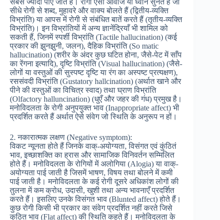
सबसे ज्यादा पाए जाते हैं। रोगी ऐसी आवाजें या ध्वनि सुनते हैं जो
सीधे रोगी से शब्द, मुहावरे और वाक्य बोलते हैं (द्वितीय-व्यक्ति
विभ्रांति) या आपस में रोगी से संबंधित बातें करते हैं (तृतीय-व्यक्ति
विभ्रांति)। इन विभ्रांतियों में अन्य ज्ञानेंद्रियाँ भी शामिल को
सकती हैं, जिनमें स्पर्शी विभ्रांति (Tactile hallucination) (कई
प्रकार की झुनझुनी, जलन), दैहिक विभ्रांति (So matic
hallucination) (शरीर के अंदर कुछ घटित होना, जैसे-पेट में साँप
का रेंगना इत्यादि), दृष्टि विभ्रांति (Visual hallucination) (जैसे-
लोगों या वस्तुओं की सुस्पष्ट दृष्टि या रंग का अस्पष्ट प्रत्यक्षण),
रससंवदी विभ्रांति (Gustatory hallcination) (अर्थात खाने और
पीने की वस्तुओं का विचित्र स्वाद) तथा घ्राण विभ्रांति
(Olfactory halluncination) (धुएँ और जहर की गंध) प्रमुख है।
मनोविदलता के रोगी अनुपयुक्त भाव (Inappropriate affect) भी
प्रदर्शित करते हैं अर्थात ऐसे संवेग जो स्थिति के अनुरूप न हों।
2. नकारात्मक लक्षण (Negative symptom):
विकट न्यूनता होते हैं जिनके वाक्-अयोग्यता, विसंगत एवं कुंठितं
भाव, इच्छाशक्ति का ह्रास और सामाजिक विनिवर्तन सम्मिलित
होते हैं। मनोविदलता के रोगियों में अलोगिया (Alogia) या वाक्-
अयोग्यता पाई जाती है जिसमें भाषण, विषय तथा बोलने में कमी
पाई जाती है। मनोविदलता के कई रोगी दूसरे अधिकांश लोगों की
तुलना में कम क्रोध, उदासी, खुशी तथा अन्य भावनाएँ प्रदर्शित
करते हैं। इसलिए उनके विसंगत भाव (Blunted affect) होते हैं।
कुछ रोगी किसी भी प्रकार का संवेग प्रदर्शित नहीं करते जिसे
कुठित भाव (Flat affect) की स्थिति कहते हैं। मनोविदलता के