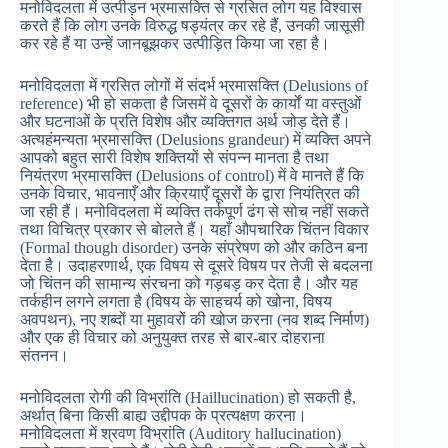
मनोविदलता में उत्पीड़न भ्रमासक्ति से ग्रसित लोग यह विश्वास
करते हैं कि लोग उनके विरुद्ध षड्यंत्र कर रहे हैं, उनकी जासूसी
कर रहे हैं या उन्हें जानबूझकर उत्पीड़ित किया जा रहा है।
मनोविदलता में ग्रसित लोगों में संदर्भ भ्रमासक्ति (Delusions of
reference) भी हो सकता है जिसमें वे दूसरों के कार्यों या वस्तुओं
और घटनाओं के प्रति विशेष और व्यक्तिगत अर्थ जोड़ देते हैं।
अत्यहंमन्यता भ्रमासक्ति (Delusions grandeur) में व्यक्ति अपने
आपको बहुत सारी विशेष शक्तियों से संपन्न मानता है तथा
नियंत्रण भ्रमासक्ति (Delusions of control) में वे मानते हैं कि
उनके विचार, भावनाएँ और क्रियाएँ दूसरों के द्वारा नियंत्रित की
जा रही हैं। मनोविदलता में व्यक्ति तर्कपूर्ण ढंग से सोच नहीं सकते
तथा विचित्र प्रकार से बोलते हैं। यहाँ औपचारिक चिंतन विकार
(Formal though disorder) उनके संप्रेषण को और कठिन बना
देता है। उदाहरणार्थ, एक विषय से दूसरे विषय पर तेजी से बदलना
जो चिंतन की सामान्य संरचना को गड़बड़ कर देता है। और यह
तर्कहीन लगने लगता है (विषय के साहचर्य को खोना, विषय
अवपथन), नए शब्दों या मुहावरों की खोज करना (नव शब्द निर्माण)
और एक ही विचार को अनुयुक्त तरह से बार-बार दोहराना
संतनन।
मनोविदलता रोगी की विभ्रांति (Haillucination) हो सकती है,
अर्थात् बिना किसी बाह्य उद्दीपक के प्रत्यक्षण करना।
मनोविदलता में श्रवण विभ्रांति (Auditory hallucination)