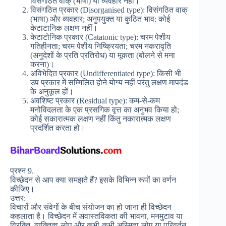
विसंगठित वाक् (भाषा) या व्यवहार नहीं।
विसंगठित प्रकार (Disorganised type): विसंगठित वाक्
(भाषा) और व्यवहार; अनुपयुक्त या कुठित भाव: कोई
केटाटानिक लक्षण नहीं।
केटाटोनिक प्रकार (Catatonic type): चरम पेशीय
गतिहीनता; चरम पेशीय निष्क्रियता; चरम नकरावृति
(अनुदेशों के प्रति प्रतिरोध) या मूकता (बोलने से मना
करना)।
अविभेदित प्रकार (Undifferentiated type): किसी भी
उप प्रकार में सम्मिलित होने योग्य नहीं परंतु लक्षण मापदंड
के अनुकूल हों।
अवशिष्ट प्रकार (Residual type): कम-से-कम
मनोविदलता के एक प्रसगिक वृत्त का अनुभव किया हो;
कोई सकारात्मक लक्षण नहीं किंतु नकारात्मक लक्षण
प्रदर्शित करता हो।
प्रश्न 9.
विच्छेदन से आप क्या समझते हैं? इसके विभिन्न रूपों का वर्णन
कीजिए।
उत्तर:
विचारों और संवेगों के बीच संयोजन का हो जाना ही विच्छेदन
कहलाता है। विच्छेदन में अवास्तविकता की भावना, मनमुटाव या
विरक्ति, व्यक्तित्व-लोप और कभी-कभी अस्मिता-लोप या परिवर्तन