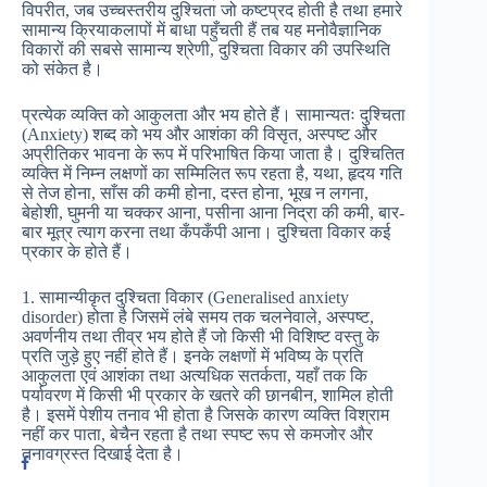
विपरीत, जब उच्चस्तरीय दुश्चिता जो कष्टप्रद होती है तथा हमारे
सामान्य क्रियाकलापों में बाधा पहुँचती हैं तब यह मनोवैज्ञानिक
विकारों की सबसे सामान्य श्रेणी, दुश्चिता विकार की उपस्थिति
को संकेत है।
प्रत्येक व्यक्ति को आकुलता और भय होते हैं। सामान्यतः दुश्चिता
(Anxiety) शब्द को भय और आशंका की विसृत, अस्पष्ट और
अप्रीतिकर भावना के रूप में परिभाषित किया जाता है। दुश्चितित
व्यक्ति में निम्न लक्षणों का सम्मिलित रूप रहता है, यथा, हृदय गति
से तेज होना, साँस की कमी होना, दस्त होना, भूख न लगना,
बेहोशी, घुमनी या चक्कर आना, पसीना आना निद्रा की कमी, बार-
बार मूत्र त्याग करना तथा कँपकँपी आना। दुश्चिता विकार कई
प्रकार के होते हैं।
1. सामान्यीकृत दुश्चिता विकार (Generalised anxiety
disorder) होता है जिसमें लंबे समय तक चलनेवाले, अस्पष्ट,
अवर्णनीय तथा तीव्र भय होते हैं जो किसी भी विशिष्ट वस्तु के
प्रति जुड़े हुए नहीं होते हैं। इनके लक्षणों में भविष्य के प्रति
आकुलता एवं आशंका तथा अत्यधिक सतर्कता, यहाँ तक कि
पर्यावरण में किसी भी प्रकार के खतरे की छानबीन, शामिल होती
है। इसमें पेशीय तनाव भी होता है जिसके कारण व्यक्ति विश्राम
नहीं कर पाता, बेचैन रहता है तथा स्पष्ट रूप से कमजोर और
तनावग्रस्त दिखाई देता है।