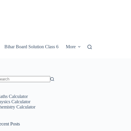
Bihar Board Solution Class 6
More
o
sults
aths Calculator
hysics Calculator
hemistry Calculator
ecent Posts