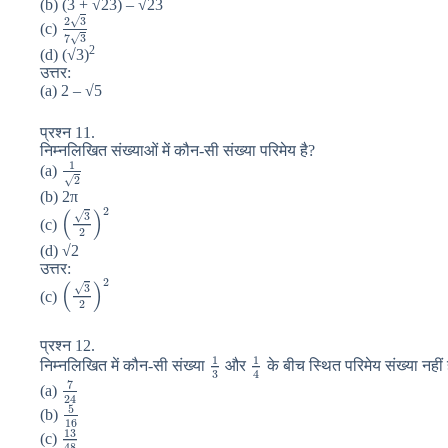
(b) (3 + √23) – √23
√
2
3
(c)
√
7
3
2
(d) (√3)
उत्तर:
(a) 2 – √5
प्रश्न 11.
निम्नलिखित संख्याओं में कौन-सी संख्या परिमेय है?
1
(a)
√
2
(b) 2π
2
(
)
√
3
(c)
2
(d) √2
उत्तर:
2
(
)
√
3
(c)
2
प्रश्न 12.
1
1
निम्नलिखित में कौन-सी संख्या
और
के बीच स्थित परिमेय संख्या नहीं 
3
4
7
(a)
24
5
(b)
16
13
(c)
48