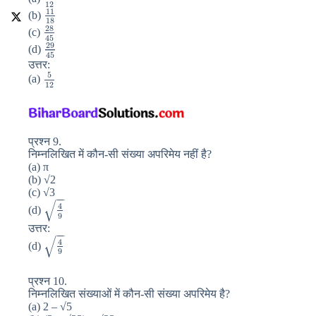
12
11
(b)
18
28
(c)
45
29
(d)
45
उत्तर:
5
(a)
12
प्रश्न 9.
निम्नलिखित में कौन-सी संख्या अपरिमेय नहीं है?
(a) π
(b) √2
(c) √3
−
−
√
4
(d)
9
उत्तर:
−
−
√
4
(d)
9
प्रश्न 10.
निम्नलिखित संख्याओं में कौन-सी संख्या अपरिमेय है?
(a) 2 – √5