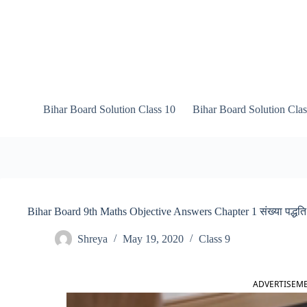
Skip
to
content
Bihar Board Solution Class 10
Bihar Board Solution Clas
Bihar Board 9th Maths Objective Answers Chapter 1 संख्या पद्धति
Shreya
May 19, 2020
Class 9
ADVERTISEM