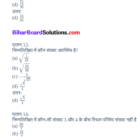
15
(d)
35
उत्तर:
15
(d)
35
प्रश्न 13.
निम्नलिखित में कौन संख्या अपरिमेय है?
−
−
√
1
(a)
25
−
−
√
25
(b)
36
3
−
(c)
√
25
√
5
(d)
2
उत्तर:
√
5
(d)
2
प्रश्न 14.
निम्नलिखित में कौन-सी संख्या 3 और 4 के बीच स्थित परिमेय संख्या नहीं है
29
(a)
7
27
(b)
7