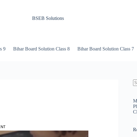
BSEB Solutions
s 9
Bihar Board Solution Class 8
Bihar Board Solution Class 7
N
re
M
P
C
ENT
R