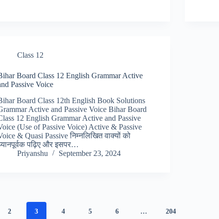
Class 12
Bihar Board Class 12 English Grammar Active
and Passive Voice
Bihar Board Class 12th English Book Solutions
Grammar Active and Passive Voice Bihar Board
Class 12 English Grammar Active and Passive
Voice (Use of Passive Voice) Active & Passive
Voice & Quasi Passive निम्नलिखित वाक्यों को
ध्यानपूर्वक पढ़िए और इसपर…
Priyanshu
September 23, 2024
2
3
4
5
6
…
204