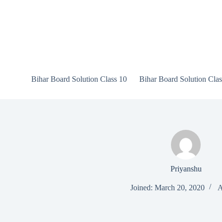
Skip
to
content
Bihar Board Solution Class 10
Bihar Board Solution Clas
Priyanshu
Joined: March 20, 2020
A